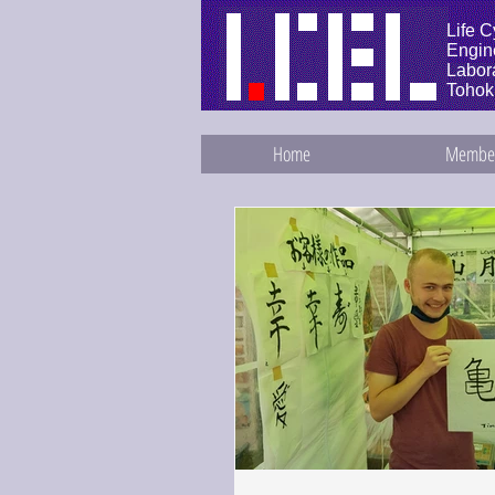
Life C
Engin
Labora
Tohok
Home
Membe