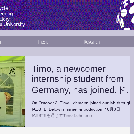
ycle
eering
tory,
u University
r
Thesis
Research
Timo, a newcomer
internship student from
Germany, has joined.ド
ツからTimoさんが来ま
On October 3, Timo Lehmann joined our lab through
IAESTE. Below is his self-introduction. 10月3日、
た
IAESTEを通じてTimo Lehmann...