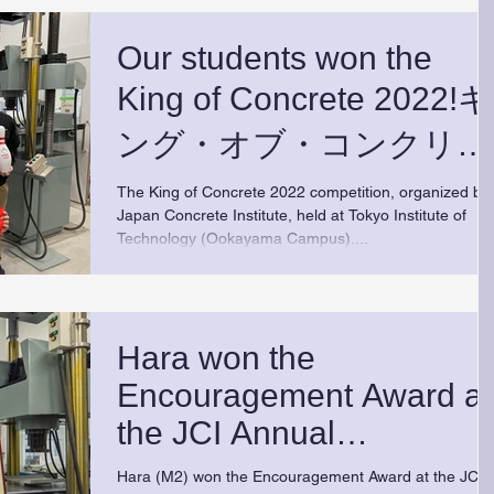
Our students won the
King of Concrete 2022!キ
ング・オブ・コンクリー
ト2022においてCO2低
The King of Concrete 2022 competition, organized by
Japan Concrete Institute, held at Tokyo Institute of
出部門、形状・性能部門
Technology (Ookayama Campus)....
で1位になりました！
Hara won the
Encouragement Award at
the JCI Annual
Convention 2022! コンク
Hara (M2) won the Encouragement Award at the JCI