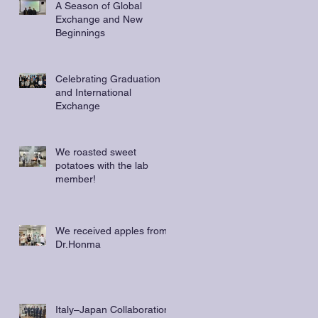
A Season of Global
Exchange and New
Beginnings
Celebrating Graduation
and International
Exchange
排
We roasted sweet
potatoes with the lab
member!
We received apples from
Dr.Honma
Italy–Japan Collaboration