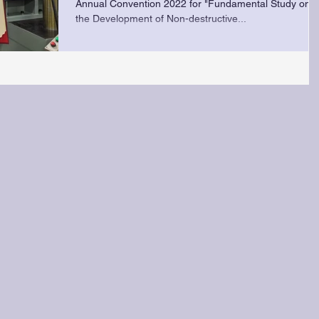
Annual Convention 2022 for "Fundamental Study on
リート工学年次大会
the Development of Non-destructive...
2022(千葉) 年次論文奨励
賞 受賞