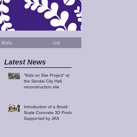
Works
Link
Latest News
"Kids on Site Project" at
the Sendai City Hall
reconstruction site
イ
し
Introduction of a Small-
Scale Concrete 3D Printer
Supported by JKA