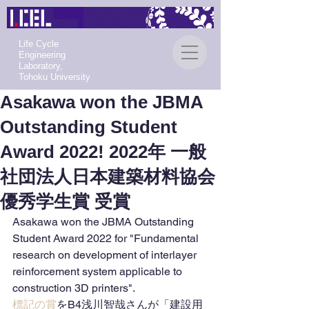
Life Cycle
Engineering
Laboratory,
Tohoku University
Asakawa won the JBMA
Outstanding Student
Award 2022! 2022年 一般
社団法人日本建築材料協会
優秀学生賞 受賞
Asakawa won the JBMA Outstanding 
Student Award 2022 for "Fundamental 
research on development of interlayer 
reinforcement system applicable to 
construction 3D printers".
標記の賞
をB4浅川智哉さんが「建設用 