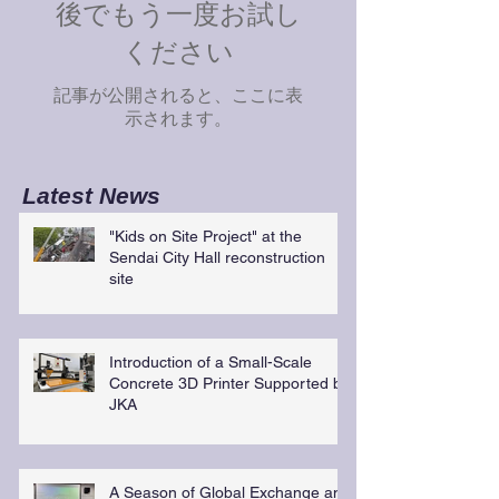
後でもう一度お試し
ください
記事が公開されると、ここに表
示されます。
Latest News
"Kids on Site Project" at the
Sendai City Hall reconstruction
site
Introduction of a Small-Scale
Concrete 3D Printer Supported by
JKA
A Season of Global Exchange and