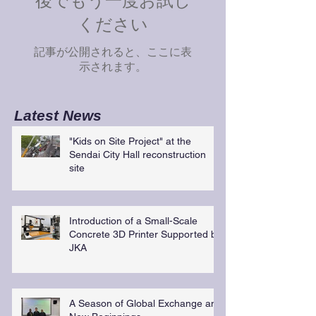
後でもう一度お試し
ください
記事が公開されると、ここに表
示されます。
Latest News
"Kids on Site Project" at the
Sendai City Hall reconstruction
site
Introduction of a Small-Scale
Concrete 3D Printer Supported by
JKA
A Season of Global Exchange and